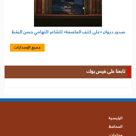
صدور ديوان «على كتف العاصفة» للشاعر التهامي حسن البقط
جميع الإصدارات
تابعنا على فيس بوك
الرئيسية
المحافظ
محليات