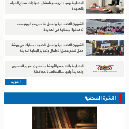
النشرة الصحفية
صدور ديوان «على كتف العاصفة» للشاعر التهامي حسن البقط
جميع الإصدارات