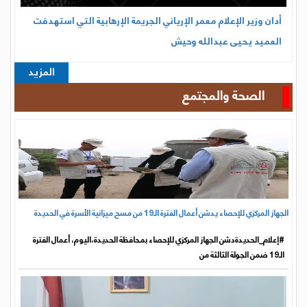
الجهاز المركزي للإحصاء يدشن أعمال الفترة الـ19 من مسح ميزانية الأسرة في الحديدة
#إعلام_الحديدةدشن الجهاز المركزي للإحصاء بمحافظة الحديدة،اليوم، أعمال الفترة
الـ19 ضمن الجولة الثالثة من
السلطة المحلية وبعثة أطباء بلا حدود يبحثان تكثيف تدخلات
المنظمة بالخوخة