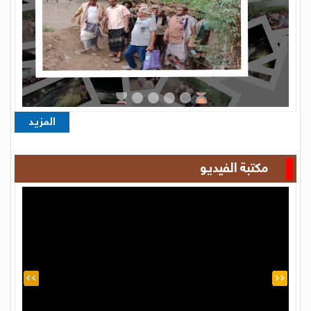
المزيد
كتابات
بالذخيرة الحية.. أسود تهامة يزلزلون الميادين
في عرض مهيب يجسد احترافية مدرسة
القائد الصادق عطية