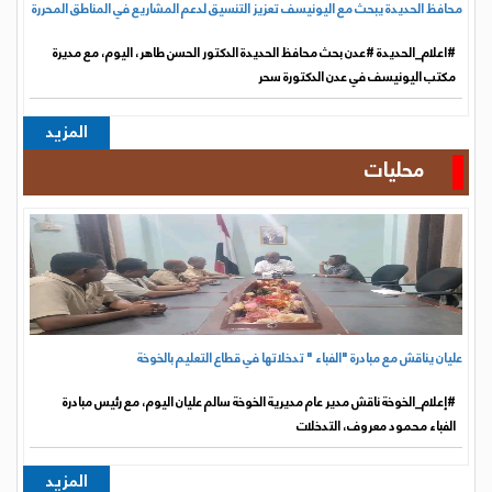
عليان يناقش مع مبادرة "الفباء " تدخلاتها في قطاع التعليم بالخوخة
#إعلام_الخوخة ناقش مدير عام مديرية الخوخة سالم عليان اليوم، مع رئيس مبادرة
الفباء محمود معروف، التدخلات
المزيد
تقارير
الحوثيون يجمعون 790 مليون دولار من موانئ الحديدة لتمويل عملياتهم العسكرية
#إعلام_الحديدة تستمر مليشيا الحوثي الإرهابية في استغلال موانئ " الحديدة
والصليف ورأس عيسى"، الواقعة