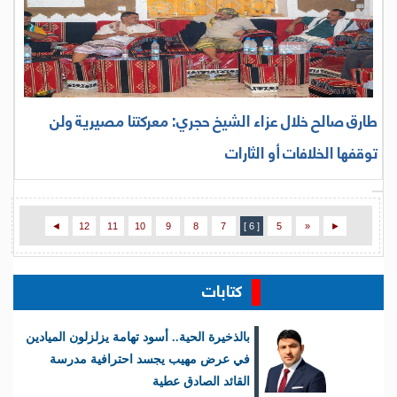
طارق صالح خلال عزاء الشيخ حجري: معركتنا مصيرية ولن
توقفها الخلافات أو الثارات
◄
12
11
10
9
8
7
[ 6 ]
5
«
►
كتابات
بالذخيرة الحية.. أسود تهامة يزلزلون الميادين
في عرض مهيب يجسد احترافية مدرسة
القائد الصادق عطية