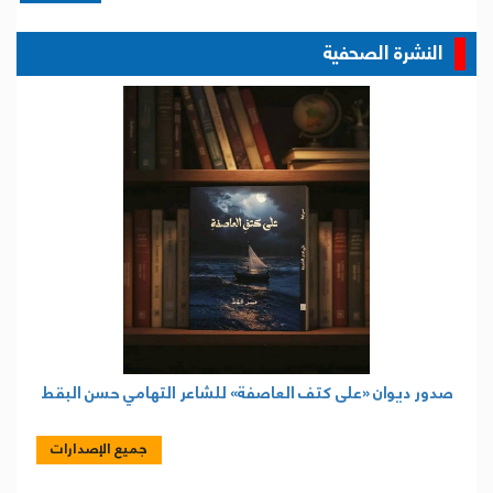
النشرة الصحفية
صدور ديوان «على كتف العاصفة» للشاعر التهامي حسن البقط
جميع الإصدارات