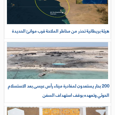
هيئة بريطانية تحذر من مخاطر الملاحة قرب موانئ الحديدة
200 بحار يستعدون لمغادرة ميناء رأس عيسى بعد الاستسلام
الحوثي وتعهده بوقف استهداف السفن