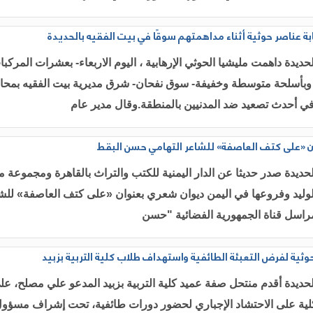
ة عناصر حوثية أثناء مداهمتهم سوقًا في بيت الفقيه بالحديدة
حديدة داهمت مليشيا الحوثي الإرهابية ، اليوم الاربعاء- بعشرات المركب
وبأسلحة متوسطة وخفيفة- سوق نفحان- شرق مديرية بيت الفقيه بمحا
في أحدث تصعيد ضد المدنيين بالمنطقة.وقال مدير عام
 «على كتف العاصفة» للشاعر التهامي حسن البقط
حديدة صدر حديثا عن الدار اليمنية للكتب والتراث بالقاهرة ومجموعة م
لوليد وفروعها في اليمن ديوان شعري بعنوان «على كتف العاصفة» للش
راسل قناة الجمهورية الفضائية "حسن
ثية لفرض التعبئة الطائفية واستهداف طلاب كلية التربية بزبيد
حديدة أقدم منتحل صفة عميد كلية التربية بزبيد المدعو علي مصلح، على
لية على الاحتشاد الإجباري لحضور دورات طائفية، تحت إشراف مسؤو