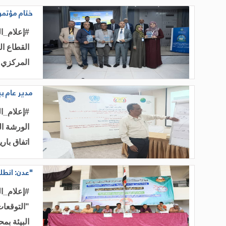
ختام مؤتمر 
#إعلام_ال
القطاع ال
المركزي 
مدير عام ب
#إعلام_ال
اتفاق بار
"عدن: انطل
​#إعلام_ا
البيئة بم