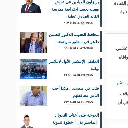
يزلزلون الميادين في عرض
لقيادة
مهيب يجسد احترافية مدرسة
ليا،
القائد الصادق عطية
05-05-2026 10:10:46
محافظ الحديدة الدكتور الحسن
طاهر في سطور متواضعة
21-02-2026 14:19:36
إعلامي
افاه
الملتقى الإعلامي الأول لإعلامي
تهامة
18-09-2025 21:55:24
ه وحيش
قلب في منصب... هكذا أحب
يوقف
الناس محافظهم
14-07-2025 21:14:40
ني أن
الخوخة على أعتاب التحول:
"الماستر بلان" خطوة تنموية