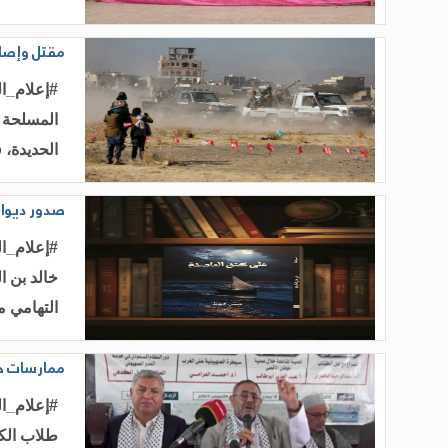
مقتل وإصاب
#إعلام_ال
المسلحة 
الحديدة، 
صدور ديوان
#إعلام_ال
خالد بن ا
التهامي م
ممارسات حو
#إعلام_ال
طلاب الك