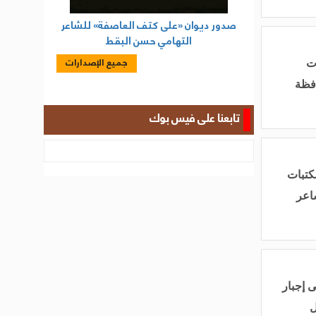
صدور ديوان «على كتف العاصفة» للشاعر
التهامي حسن البقط
جميع الإصدارات
ات
فظة
تابعنا على فيس بوك
كتبات
اعر
 إجبار
ل