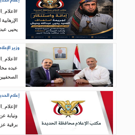
إعلام الحد
#اعلام_ال
الإرهابية
يحيى عبدا
وزير الإعلا
#اعلام_ال
عبده مخاو
الصحفيين 
إعلام الحدي
#إعلام_ال
ونيابة عن
برقية عزا