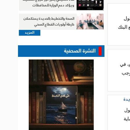
ويؤكد دعم الوزارة للمحافظات
الصحة والتخطيط بالحديدة يستكملان
حول
خارطة أولويات القطاع الصحي
 البنك
المزيد
النشرة الصحفية
، في
ات المحددة وطنيا لليمن (NDC 3.0) بموجب
يدة
ول
ب حماية