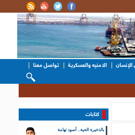
الإنسان
الامنيه والعسكرية
تواصل معنا
نزول ميداني ل
::
كتابات
بالذخيرة الحية.. أسود تهامة