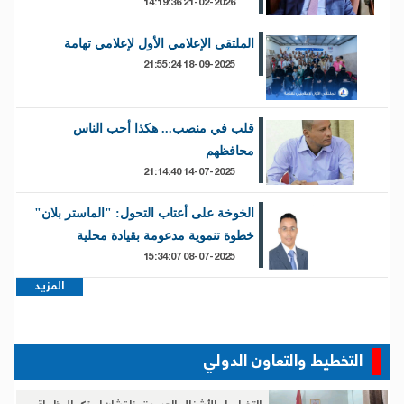
21-02-2026 14:19:36
الملتقى الإعلامي الأول لإعلامي تهامة
18-09-2025 21:55:24
قلب في منصب... هكذا أحب الناس
محافظهم
14-07-2025 21:14:40
الخوخة على أعتاب التحول: "الماستر بلان"
خطوة تنموية مدعومة بقيادة محلية
08-07-2025 15:34:07
المزيد
التخطيط والتعاون الدولي