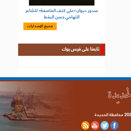
صدور ديوان «على كتف العاصفة» للشاعر
التهامي حسن البقط
جميع الإصدارات
تابعنا على فيس بوك