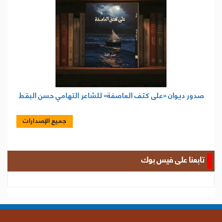
صدور ديوان «على كتف العاصفة» للشاعر التهامي حسن البقط
جميع الإصدارات
تابعنا على فيس بوك