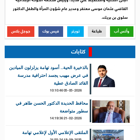
البنى التحتية والتخطيط علي مديد، ورئيس محكمة الخوخة الإبتدائية
القاضي عثمان موسى معنقر ومدير عام شؤون المرأة والطفل الدكتور
سلوى بن بريك.
وأتس أب
طباعة
تويتر
فيس بوك
جوجل بلاس
كتابات
بالذخيرة الحية.. أسود تهامة يزلزلون الميادين
في عرض مهيب يجسد احترافية مدرسة
القائد الصادق عطية
05-05-2026 10:10:46
محافظ الحديدة الدكتور الحسن طاهر في
سطور متواضعة
21-02-2026 14:19:36
الملتقى الإعلامي الأول لإعلامي تهامة