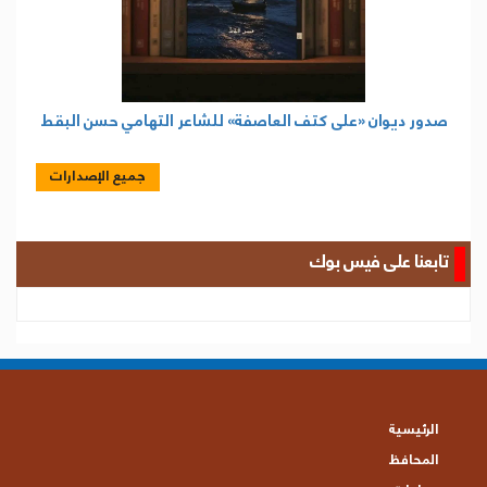
صدور ديوان «على كتف العاصفة» للشاعر التهامي حسن البقط
جميع الإصدارات
تابعنا على فيس بوك
الرئيسية
المحافظ