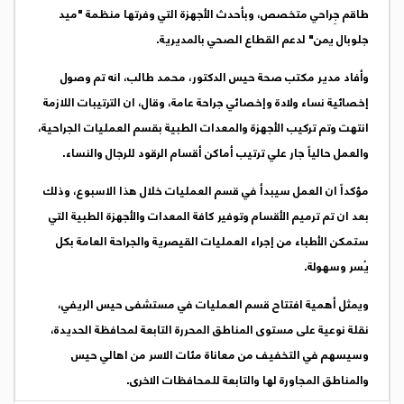
طاقم جِراحي متخصص، وبأحدث الأجهزة التي وفرتها منظمة "ميد
جلوبال يمن" لدعم القطاع الصحي بالمديرية.
وأفاد مدير مكتب صحة حيس الدكتور، محمد طالب، انه تم وصول
إخصائية نساء ولادة وإخصائي جراحة عامة، وقال، ان الترتيبات اللازمة
انتهت وتم تركيب الأجهزة والمعدات الطبية بقسم العمليات الجراحية،
والعمل حالياً جار علي ترتيب أماكن أقسام الرقود للرجال والنساء.
مؤكداً ان العمل سيبدأ في قسم العمليات خلال هذا الاسبوع، وذلك
بعد ان تم ترميم الأقسام وتوفير كافة المعدات والأجهزة الطبية التي
ستمكن الأطباء من إجراء العمليات القيصرية والجراحة العامة بكل
يُسر وسهولة.
ويمثل أهمية افتتاح قسم العمليات في مستشفى حيس الريفي،
نقلة نوعية على مستوى المناطق المحررة التابعة لمحافظة الحديدة،
وسيسهم في التخفيف من معاناة مئات الاسر من اهالي حيس
والمناطق المجاورة لها والتابعة للمحافظات الاخرى.