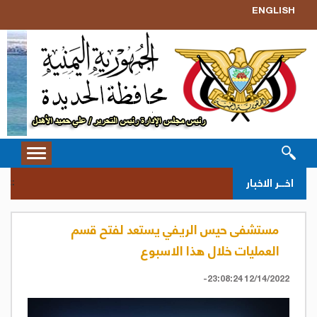
ENGLISH
Toggle
vigation
سحب 
اخــر الاخبار
::
مستشفى حيس الريفي يستعد لفتح قسم
العمليات خلال هذا الاسبوع
12/14/2022 23:08:24-