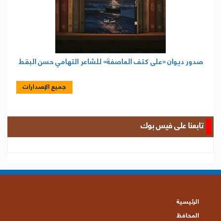
صدور ديوان «على كتف العاصفة» للشاعر التهامي حسن البقط
جميع الإصدارات
تابعنا على فيس بوك
الرئيسية
المحافظ