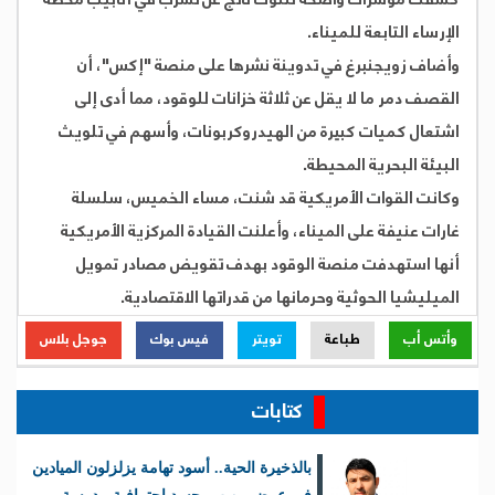
الإرساء التابعة للميناء.
وأضاف زويجنبرغ في تدوينة نشرها على منصة "إكس"، أن
القصف دمر ما لا يقل عن ثلاثة خزانات للوقود، مما أدى إلى
اشتعال كميات كبيرة من الهيدروكربونات، وأسهم في تلويث
البيئة البحرية المحيطة.
وكانت القوات الأمريكية قد شنت، مساء الخميس، سلسلة
غارات عنيفة على الميناء، وأعلنت القيادة المركزية الأمريكية
أنها استهدفت منصة الوقود بهدف تقويض مصادر تمويل
الميليشيا الحوثية وحرمانها من قدراتها الاقتصادية.
وأتس أب
طباعة
تويتر
فيس بوك
جوجل بلاس
كتابات
بالذخيرة الحية.. أسود تهامة يزلزلون الميادين