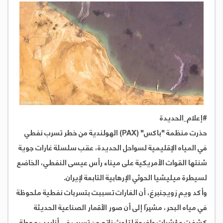
#إعلام_الحديدة
حذرت منظمة "باكس" (PAX) الهولندية من خطر تسرب نفطي
في المياه الإقليمية لسواحل الحديدة، عقب سلسلة غارات جوية
شنتها القوات الأمريكية على ميناء رأس عيسى النفطي، الخاضع
لسيطرة ميليشيا الحوثي الإرهابية التابعة لإيران.
وأكد ويم زويجنبرغ، أن الغارات تسببت بتسربات نفطية ملحوظة
في مياه البحر، مشيرًا إلى أن صور الأقمار الصناعية الحديثة
كشفت مؤشرات واضحة لتلوث ناتج عن تسرب في أنابيب محطة