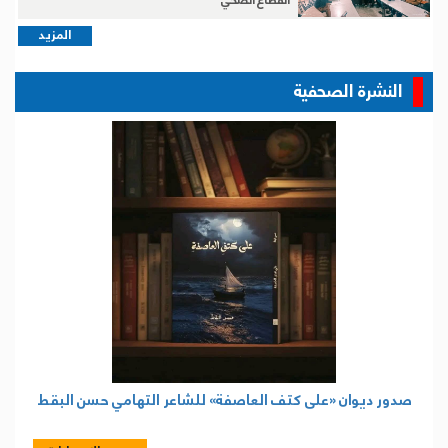
القطاع الصحي
المزيد
النشرة الصحفية
صدور ديوان «على كتف العاصفة» للشاعر التهامي حسن البقط