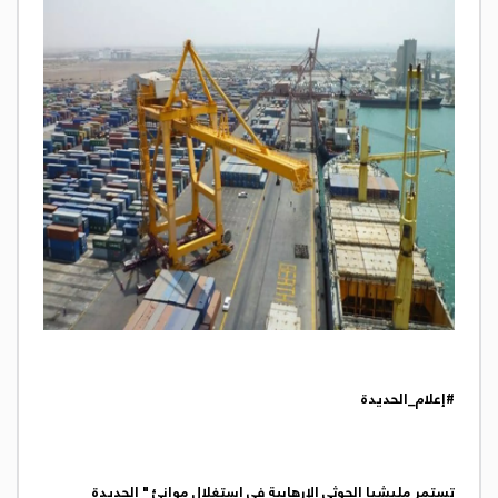
#إعلام_الحديدة
تستمر مليشيا الحوثي الإرهابية في استغلال موانئ " الحديدة