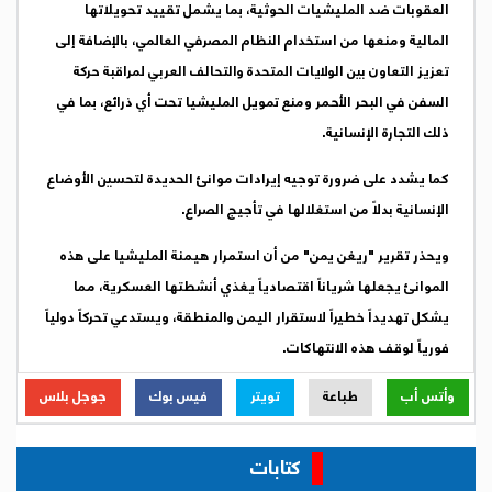
العقوبات ضد المليشيات الحوثية، بما يشمل تقييد تحويلاتها
المالية ومنعها من استخدام النظام المصرفي العالمي، بالإضافة إلى
تعزيز التعاون بين الولايات المتحدة والتحالف العربي لمراقبة حركة
السفن في البحر الأحمر ومنع تمويل المليشيا تحت أي ذرائع، بما في
ذلك التجارة الإنسانية.
كما يشدد على ضرورة توجيه إيرادات موانئ الحديدة لتحسين الأوضاع
الإنسانية بدلاً من استغلالها في تأجيج الصراع.
ويحذر تقرير "ريغن يمن" من أن استمرار هيمنة المليشيا على هذه
الموانئ يجعلها شرياناً اقتصادياً يغذي أنشطتها العسكرية، مما
يشكل تهديداً خطيراً لاستقرار اليمن والمنطقة، ويستدعي تحركاً دولياً
فورياً لوقف هذه الانتهاكات.
وأتس أب
طباعة
تويتر
فيس بوك
جوجل بلاس
كتابات