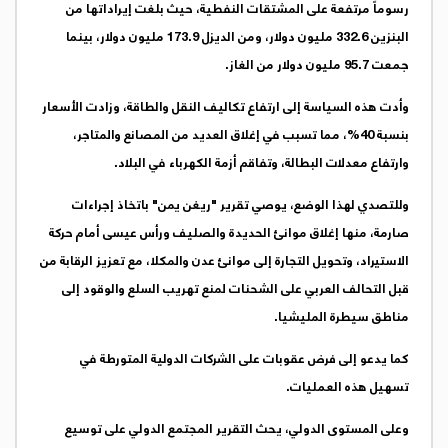
رسوماً مرتفعة على المشتقات النفطية، حيث بلغت إيراداتها من
البنزين 332.6 مليون دولار، ومن الديزل 173.9 مليون دولار، بينما
جمعت 95.7 مليون دولار من الغاز.
وأدت هذه السياسة إلى ارتفاع تكاليف النقل والطاقة، وزادت الأسعار
بنسبة 40%، مما تسبب في إغلاق العديد من المصانع والمتاجر،
وارتفاع معدلات البطالة، وتفاقم أزمة الكهرباء في البلاد.
وللتصدي لهذا الوضع، يوصي تقرير "ريغن يمن" باتخاذ إجراءات
صارمة، منها إغلاق موانئ الحديدة والصليف ورأس عيسى أمام حركة
الاستيراد، وتحويل التجارة إلى موانئ عدن والمكلا، مع تعزيز الرقابة من
قبل التحالف العربي على الشحنات لمنع تهريب السلع والوقود إلى
مناطق سيطرة المليشيا.
كما يدعو إلى فرض عقوبات على الشركات الدولية المتورطة في
تسهيل هذه العمليات.
وعلى المستوى الدولي، يحث التقرير المجتمع الدولي على توسيع