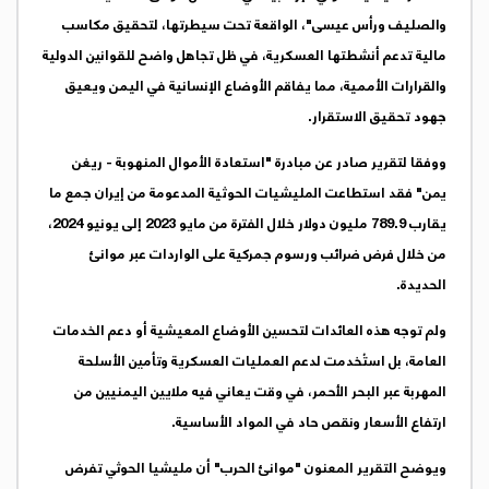
والصليف ورأس عيسى"، الواقعة تحت سيطرتها، لتحقيق مكاسب
مالية تدعم أنشطتها العسكرية، في ظل تجاهل واضح للقوانين الدولية
والقرارات الأممية، مما يفاقم الأوضاع الإنسانية في اليمن ويعيق
جهود تحقيق الاستقرار.
ووفقا لتقرير صادر عن مبادرة "استعادة الأموال المنهوبة - ريغن
يمن" فقد استطاعت المليشيات الحوثية المدعومة من إيران جمع ما
يقارب 789.9 مليون دولار خلال الفترة من مايو 2023 إلى يونيو 2024،
من خلال فرض ضرائب ورسوم جمركية على الواردات عبر موانئ
الحديدة.
ولم توجه هذه العائدات لتحسين الأوضاع المعيشية أو دعم الخدمات
العامة، بل استُخدمت لدعم العمليات العسكرية وتأمين الأسلحة
المهربة عبر البحر الأحمر، في وقت يعاني فيه ملايين اليمنيين من
ارتفاع الأسعار ونقص حاد في المواد الأساسية.
ويوضح التقرير المعنون "موانئ الحرب" أن مليشيا الحوثي تفرض