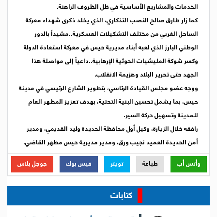
الخدمات والمشاريع الأساسية في ظل الظروف الراهنة.
كما زار طارق صالح النصب التذكاري، الذي يخلد ذكرى شهداء معركة
الساحل الغربي من مختلف التشكيلات العسكرية..مشيداً بالدور
الوطني البارز الذي لعبه أبناء مديرية حيس في معركة استعادة الدولة
وكسر شوكة المليشيات الحوثية الإرهابية..داعياً إلى مواصلة هذا
الجهد حتى تحرير البلاد وهزيمة الانقلاب.
ووجه عضو مجلس القيادة الرئاسي، بتطوير الشارع الرئيسي في مدينة
حيس، بما يشمل تحسين البنية التحتية، بهدف تعزيز المظهر العام
للمدينة وتسهيل حركة السير.
رافقه خلال الزيارة، وكيل أول محافظة الحديدة وليد القديمي، ومدير
أمن الحديدة العميد نجيب ورق، ومدير مديرية حيس مطهر القاضي.
وأتس أب
طباعة
تويتر
فيس بوك
جوجل بلاس
كتابات