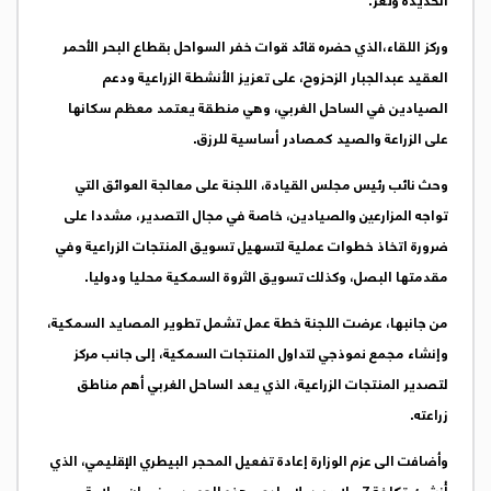
الحديدة وتعز.
وركز اللقاء،الذي حضره قائد قوات خفر السواحل بقطاع البحر الأحمر
العقيد عبدالجبار الزحزوح، على تعزيز الأنشطة الزراعية ودعم
الصيادين في الساحل الغربي، وهي منطقة يعتمد معظم سكانها
على الزراعة والصيد كمصادر أساسية للرزق.
وحث نائب رئيس مجلس القيادة، اللجنة على معالجة العوائق التي
تواجه المزارعين والصيادين، خاصة في مجال التصدير، مشددا على
ضرورة اتخاذ خطوات عملية لتسهيل تسويق المنتجات الزراعية وفي
مقدمتها البصل، وكذلك تسويق الثروة السمكية محليا ودوليا.
من جانبها، عرضت اللجنة خطة عمل تشمل تطوير المصايد السمكية،
وإنشاء مجمع نموذجي لتداول المنتجات السمكية، إلى جانب مركز
لتصدير المنتجات الزراعية، الذي يعد الساحل الغربي أهم مناطق
زراعته.
وأضافت الى عزم الوزارة إعادة تفعيل المحجر البيطري الإقليمي، الذي