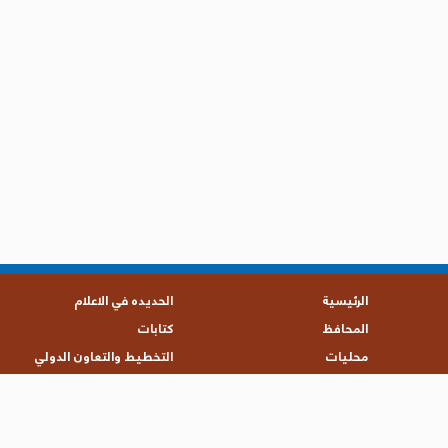
الرئيسية
الحديده في الاعلام
المحافظ
كتابات
محليات
التخطيط والتعاون الدولي
تقارير
حقوق الإنسان
الامنيه والعسكرية