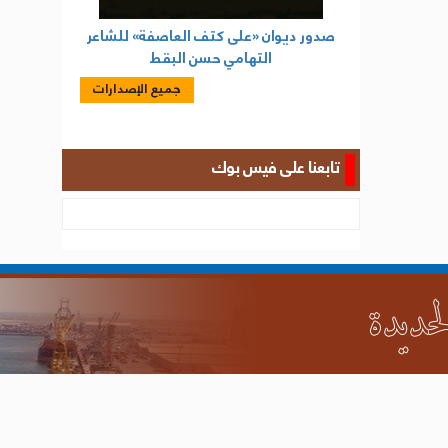
صدور ديوان «على كتف العاصفة» للشاعر
التهامي حسن البقط
جميع الإصدارات
تابعنا على فيس بوك