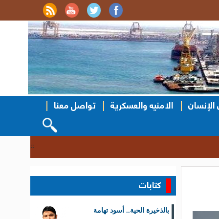
الإنسان
الامنيه والعسكرية
تواصل معنا
نزول ميداني ل
::
كتابات
بالذخيرة الحية.. أسود تهامة