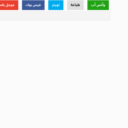
وأتس أب
طباعة
تويتر
فيس بوك
جوجل بلا