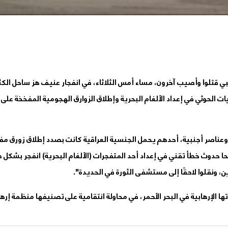
ي قتلوا وأصيب آخرون، مساء أمس الثلاثاء، في انفجار عنيف هز ساحل الك
لحوثي في إعداد الألغام البحرية وإطلاق الزوارق الهجومية المفخخة على ا
وعناصر أجنبية، أحدهم يحمل الجنسية العراقية كانت بصدد إطلاق زورق م
دوث خطأ تقني في إعداد أحد المتفجرات (الألغام البحرية) انفجر بشكل ه
ن، ونقلوا لاحقًا إلى مستشفى الثورة في الحديدة".
ا الإرهابية في البحر الأحمر، في محاولة انتقامية على تصنيفها منظمة إرها