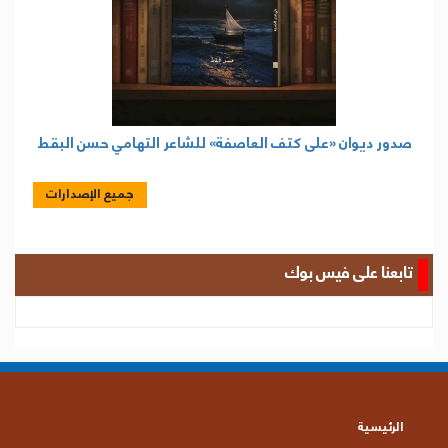
صدور ديوان «على كتف العاصفة» للشاعر التهامي حسن البقط
جميع الإصدارات
تابعنا على فيس بوك
الرئيسية