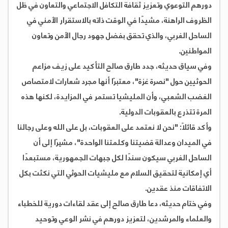
دورهم التوعوي وتعزيز ثقافة التكافل الاجتماعي والتعاون في ظل
الظروف الراهنة، مشيدًا في الوقت ذاته بالاستقرار الأمني في
الساحل الغربي، والذي تحقق بفضل جهود رجال الأمن وتعاون
المواطنين.
وفي سياق حديثه، جدد طارق صالح التأكيد على زيف مزاعم
الحوثيين حول "نصرة غزة"، معتبرًا أنها مجرد شعارات لامتصاص
الغضب الشعبي، وأن المليشيا تستمر في المزايدة، لكنها هذه
المرة تتذرع بالعقوبات الدولية.
وأكد قائلاً: "نحن لا نعتمد على العقوبات، بل على الله وعلى رجالنا
في الميدان وعدالة قضيتنا وكلمتنا الواحدة"، مشيرًا إلى أن
الساحل الغربي سيكون سندًا لكل جبهات الجمهورية، مستبعدًا
أي إمكانية لتحقيق السلام مع مليشيات الحوثي التي نكثت بكل
الاتفاقات منذ عقدين.
وفي ختام حديثه، دعا طارق صالح إلى عقد لقاءات دورية للخطباء
والعلماء والمرشدين، لتعزيز دورهم في نشر الوعي وتوحيد