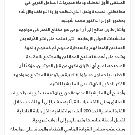
الملتقى الأول لخطباء ودعاة مديريات الساحل الغربي في
محافظتي الحديدة وتعز، الذي تنظمه وزارة الأوقاف والإرشاد
بحضور الوزير الدكتور محمد شبيبة.
وأشار طارق صالح إلى أن الوعي هو مفتاح النصر في مواجهة
مليشيات الحوثي الإرهابية، التي تعتمد على نشر الفُرقة بين
اليمنيين لإضعافهم والسيطرة عليهم ثم قمعهم بالقوة.
وشدد على أهمية تسليح المقاتلين والمجتمع بالعقيدة
الصحيحة، لمنع أي اختراق فكري من قبل الحوثيين، مؤكدًا أن
الخطباء يتحملون مسؤولية كبيرة في توعية المجتمع ومواجهة
الفكر الدخيل الذي تسعى المليشيا لنشره.
وأوضح أن المليشيا المدعومة من إيران تعمدت تزييف وتحريف
الحقائق وحتى التفسيرات القرآنية، مشيرًا إلى أنها نظمت خلال
الفترة الماضية نحو 200 ألف دورة ثقافية داخل وزارة الداخلية
لغسل أدمغة عناصرها وتحويلهم إلى أدوات تخريبية.
وحث عضو مجلس القيادة الرئاسي الخطباء والوعاظ على مواصلة