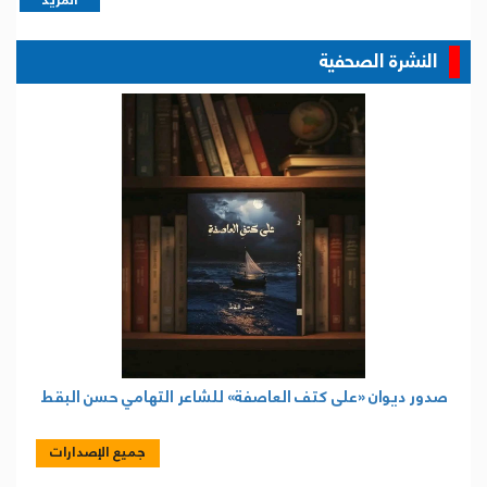
المزيد
النشرة الصحفية
صدور ديوان «على كتف العاصفة» للشاعر التهامي حسن البقط
جميع الإصدارات