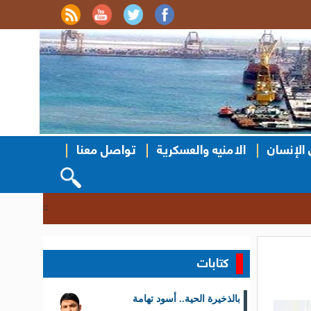
الإنسان
الامنيه والعسكرية
تواصل معنا
نزول ميداني ل
::
كتابات
بالذخيرة الحية.. أسود تهامة