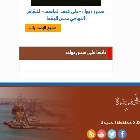
صدور ديوان «على كتف العاصفة» للشاعر
التهامي حسن البقط
جميع الإصدارات
تابعنا على فيس بوك