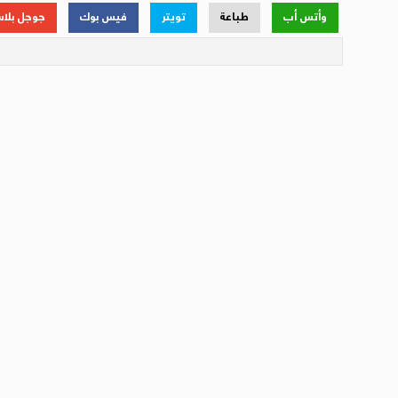
وأتس أب
طباعة
تويتر
فيس بوك
جوجل بلا