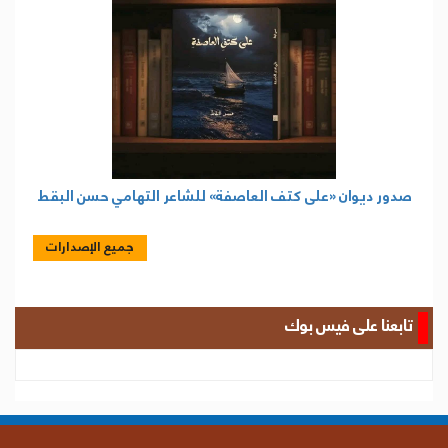
صدور ديوان «على كتف العاصفة» للشاعر التهامي حسن البقط
جميع الإصدارات
تابعنا على فيس بوك