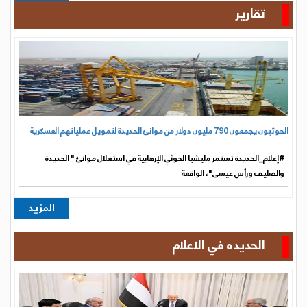
تقارير
الحوثيون يجمعون 790 مليون دولار من موانئ الحديدة لتمويل عملياتهم العسكرية
#إعلام_الحديدة تستمر مليشيا الحوثي الإرهابية في استغلال موانئ " الحديدة
والصليف ورأس عيسى"، الواقعة
المزيد
الحديده في الاعلام