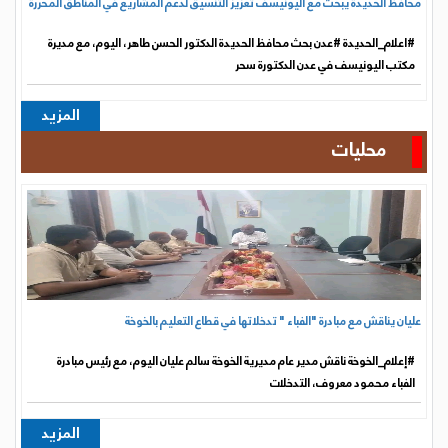
محافظ الحديدة يبحث مع اليونيسف تعزيز التنسيق لدعم المشاريع في المناطق المحررة
#اعلام_الحديدة #عدن بحث محافظ الحديدة الدكتور الحسن طاهر، اليوم، مع مديرة
مكتب اليونيسف في عدن الدكتورة سحر
المزيد
محليات
عليان يناقش مع مبادرة "الفباء " تدخلاتها في قطاع التعليم بالخوخة
#إعلام_الخوخة ناقش مدير عام مديرية الخوخة سالم عليان اليوم، مع رئيس مبادرة
الفباء محمود معروف، التدخلات
المزيد