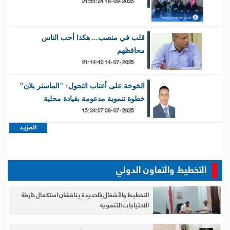
18-09-2025 21:55:24
قلب في منصب... هكذا أحب الناس
محافظهم
14-07-2025 21:14:40
الخوخة على أعتاب التحول: "الماستر بلان"
خطوة تنموية مدعومة بقيادة محلية
08-07-2025 15:34:07
المزيد
التخطيط والتعاون الدولي
التخطيط والأشغال بالحديدة يناقشان استكمال خارطة
الاحتياجات التنموية