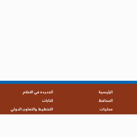
الرئيسية
الحديده في الاعلام
المحافظ
كتابات
محليات
التخطيط والتعاون الدولي
تقارير
حقوق الإنسان
الامنيه والعسكرية