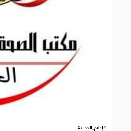
#إعلام_الحديدة