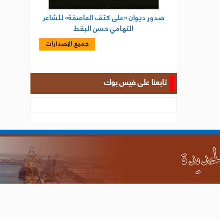
صدور ديوان «على كتف العاصفة» للشاعر
التهامي حسن البقط
جميع الإصدارات
تابعنا على فيس بوك