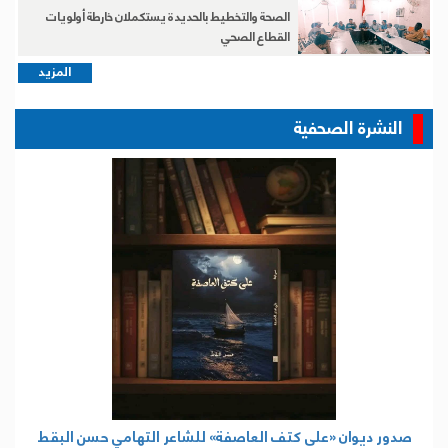
الصحة والتخطيط بالحديدة يستكملان خارطة أولويات
القطاع الصحي
المزيد
النشرة الصحفية
صدور ديوان «على كتف العاصفة» للشاعر التهامي حسن البقط