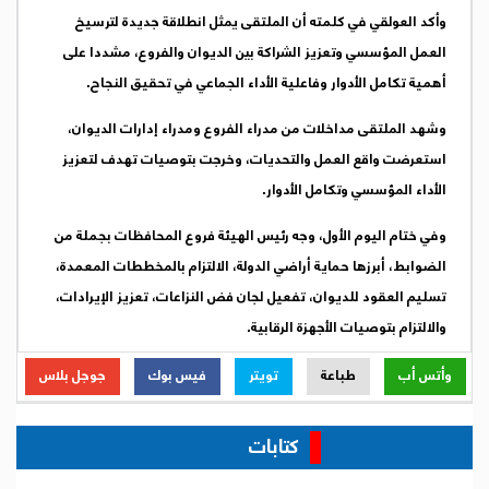
وأكد العولقي في كلمته أن الملتقى يمثل انطلاقة جديدة لترسيخ
العمل المؤسسي وتعزيز الشراكة بين الديوان والفروع، مشددا على
أهمية تكامل الأدوار وفاعلية الأداء الجماعي في تحقيق النجاح.
وشهد الملتقى مداخلات من مدراء الفروع ومدراء إدارات الديوان،
استعرضت واقع العمل والتحديات، وخرجت بتوصيات تهدف لتعزيز
الأداء المؤسسي وتكامل الأدوار.
وفي ختام اليوم الأول، وجه رئيس الهيئة فروع المحافظات بجملة من
الضوابط، أبرزها حماية أراضي الدولة، الالتزام بالمخططات المعمدة،
تسليم العقود للديوان، تفعيل لجان فض النزاعات، تعزيز الإيرادات،
والالتزام بتوصيات الأجهزة الرقابية.
وأتس أب
طباعة
تويتر
فيس بوك
جوجل بلاس
كتابات