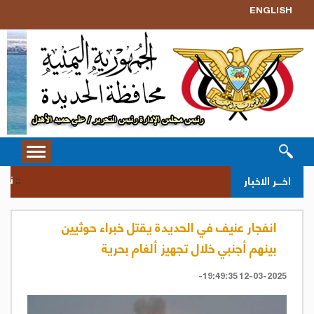
ENGLISH
Toggle
vigation
نزول 
اخــر الاخبار
::
انفجار عنيف في الحديدة يقتل خبراء حوثيين
بينهم أجنبي خلال تجهيز ألغام بحرية
12-03-2025 19:49:35-