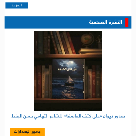
المزيد
النشرة الصحفية
صدور ديوان «على كتف العاصفة» للشاعر التهامي حسن البقط
جميع الإصدارات