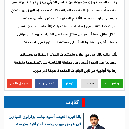
وقالت المصادر، إن مجموعة من عناصر الحوثي بينهم قيادات وعناصر
أجنبية، أحدهم يحمل الجنسية العراقية كانت بصدد إطلاق زورق مفخخ
وإرسال قوارب محملة بالألغام لاستهداف سفن الشحن، موضحا
حدوث خطأ تقني في إعداد أحد المتفجرات (الألغام البحرية) انفجر
بشكل هائل، مما أسفر عن مقتل عددا من الخبراء بينهم خبير عراقي
وإصابة آخرين، ونقلوا لاحقًا إلى مستشفى الثورة في الحديدة".
يأتي ذلك بالتزامن مع إعلان مليشيات الحوثي استئناف عملياتها
الإرهابية في البحر الأحمر، في محاولة انتقامية على تصنيفها منظمة
إرهابية أجنبية من قبل الولايات المتحدة، طبقا لمراقبين.
وأتس أب
طباعة
تويتر
فيس بوك
جوجل بلاس
كتابات
بالذخيرة الحية.. أسود تهامة يزلزلون الميادين
في عرض مهيب يجسد احترافية مدرسة