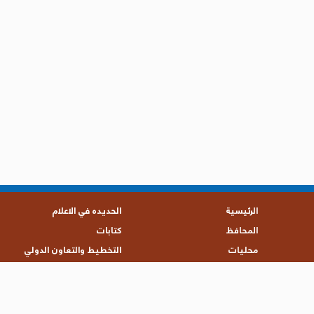
الرئيسية
الحديده في الاعلام
المحافظ
كتابات
محليات
التخطيط والتعاون الدولي
تقارير
حقوق الإنسان
الامنيه والعسكرية