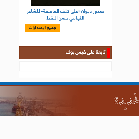
صدور ديوان «على كتف العاصفة» للشاعر
التهامي حسن البقط
جميع الإصدارات
تابعنا على فيس بوك