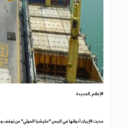
#إعلام_الحديدة
حذرت #إيران أدواتها في اليمن "مليشيا الحوثي" من توقف وش