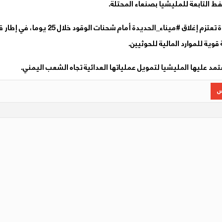
نفط التابعة للمليشيا بصنعاء المحتلة.
وقال المصدر، إن التحذير الإيراني أشار إلى أن الولايات المتحدة تعتزم إغلاق #ميناء_الحديدة أمام شحنات الوقود خلال 5
ية للموارد المالية للحوثيين.
عتمد عليها المليشيا لتمويل عملياتها العدائية تجاه الشعب اليمني.
س