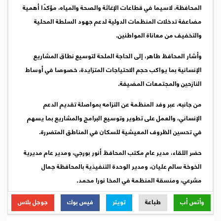
المحافظة، لاسيما في قطاعات الإغاثة والصحة والمياه، مؤكدًا أهمية
مضاعفة تدخلات المنظمات الدولية لدعم جهود السلطة المحلية
والتخفيف من معاناة المواطنين.
وأشار المحافظ طاهر، إلى الحاجة الملحة لتوسيع نطاق المشاريع
الإنسانية بما يواكب حجم الاحتياجات المتزايدة، خصوصا في أوساط
النازحين والمجتمعات المضيفة.
من جانبه، عبر وفد المنظمة عن التزامه بمواصلة تقديم الدعم
الإنساني، والعمل على تطوير وتوسيع البرامج والمشاريع بما يسهم
في تحسين الظروف المعيشية للسكان في المناطق المتضررة.
حضر اللقاء، مدير عام مكتب المحافظ أنور بورجي، ومدير عام مديرية
الخوخة سالم عليان، ومدير الوحدة التنفيذية بالمحافظة جمال
مشرعي، ومنسقة المنظمة في المخا نورا محمد.
وأتس أب
طباعة
تويتر
فيس بوك
جوجل بلاس