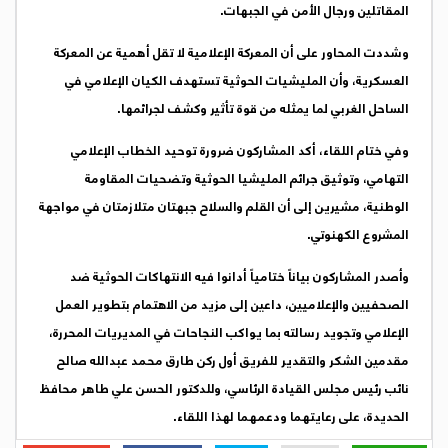
المقاتلين ورجال الأمن في الجبهات.
وشددت المحاور على أن المعركة الإعلامية لا تقل أهمية عن المعركة
العسكرية، وأن المليشيات الحوثية تستهدف الكيان الإعلامي في
الساحل الغربي لما يمثله من قوة تأثير وكشف لجرائمها.
وفي ختام اللقاء، أكد المشاركون ضرورة توحيد الخطاب الإعلامي
التهامي، وتوثيق جرائم المليشيا الحوثية وتضحيات المقاومة
الوطنية، مشيرين إلى أن القلم والسلاح جبهتان متلازمتان في مواجهة
المشروع الكهنوتي.
وأصدر المشاركون بياناً ختامياً أدانوا فيه الانتهاكات الحوثية ضد
الصحفيين والإعلاميين، داعين إلى مزيد من الاهتمام بتطوير العمل
الإعلامي وتجويد رسالته بما يواكب النجاحات في المديريات المحررة،
مقدمين الشكر والتقدير للفريق أول ركن طارق محمد عبدالله صالح
نائب رئيس مجلس القيادة الرئاسي، وللدكتور الحسن علي طاهر محافظ
الحديدة، على رعايتهما ودعمهما لهذا اللقاء.