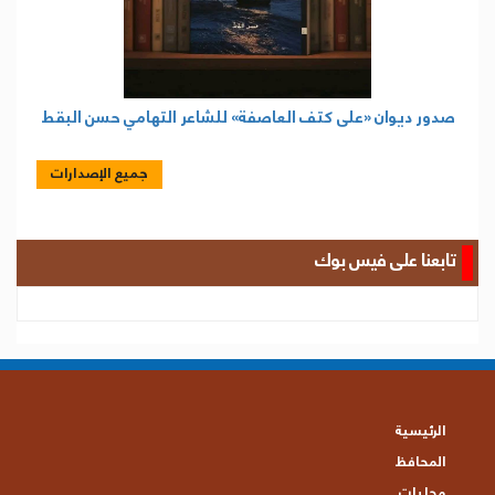
صدور ديوان «على كتف العاصفة» للشاعر التهامي حسن البقط
جميع الإصدارات
تابعنا على فيس بوك
الرئيسية
المحافظ
محليات