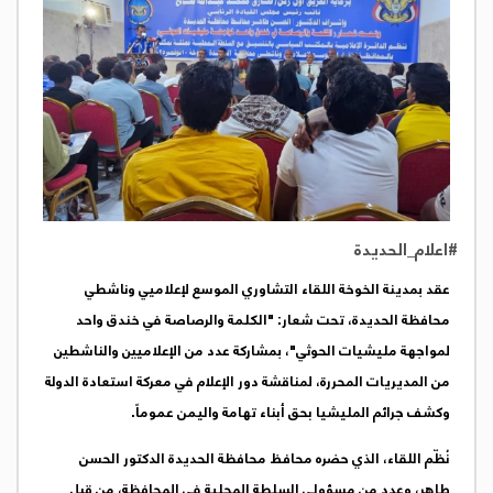
#اعلام_الحديدة
عقد بمدينة الخوخة اللقاء التشاوري الموسع لإعلاميي وناشطي
محافظة الحديدة، تحت شعار: "الكلمة والرصاصة في خندق واحد
لمواجهة مليشيات الحوثي"، بمشاركة عدد من الإعلاميين والناشطين
من المديريات المحررة، لمناقشة دور الإعلام في معركة استعادة الدولة
وكشف جرائم المليشيا بحق أبناء تهامة واليمن عموماً.
نُظّم اللقاء، الذي حضره محافظ محافظة الحديدة الدكتور الحسن
طاهر، وعدد من مسؤولي السلطة المحلية في المحافظة، من قبل