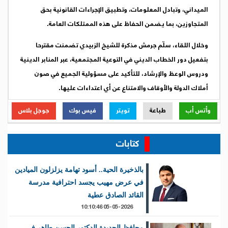
الميداني، وتبادل المعلومات، وتطبيق الإجراءات القانونية بحق
المتجاوزين، بما يضمن الحفاظ على هذه الممتلكات العامة.
وخلال اللقاء، سلّم جرمش مذكرة للشيخ الزبيدي تضمنت مقترحا
بتفعيل دور الخطاب الديني في التوعية المجتمعية، عبر المنابر الدينية
ودروس الوعظ والإرشاد، للتأكيد على مسؤولية الجميع في صون
أملاك الدولة والأوقاف والامتناع عن أي اعتداءات عليها.
وأتس أب
طباعة
تويتر
فيس بوك
جوجل بلاس
كتابات
بالذخيرة الحية.. أسود تهامة يزلزلون الميادين
في عرض مهيب يجسد احترافية مدرسة
القائد الصادق عطية
05-05-2026 10:10:46
محافظ الحديدة الدكتور الحسن طاهر في