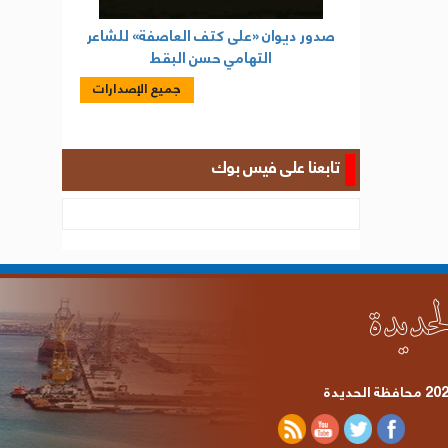
صدور ديوان «على كتف العاصفة» للشاعر
التهامي حسن البقط
جميع الإصدارات
تابعنا على فيس بوك