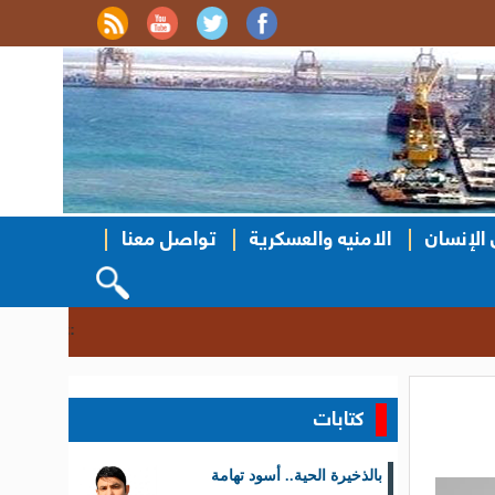
الإنسان
الامنيه والعسكرية
تواصل معنا
نزول ميداني ل
::
كتابات
بالذخيرة الحية.. أسود تهامة