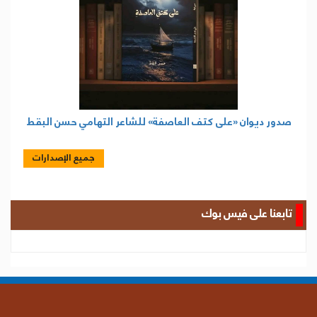
صدور ديوان «على كتف العاصفة» للشاعر التهامي حسن البقط
جميع الإصدارات
تابعنا على فيس بوك