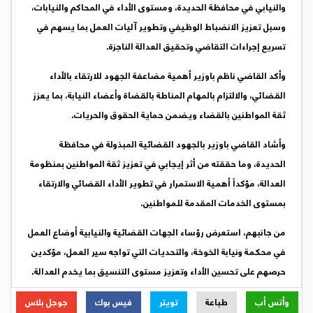
والنيابي في محافظة الحديدة، ومستوى الأداء في المحاكم والنيابات،
وسبل تعزيز الانضباط الوظيفي وتطوير آليات العمل بما يسهم في
تسريع إجراءات التقاضي وتحقيق العدالة الناجزة.
وأكد القاضي ناظم باوزير أهمية مضاعفة الجهود للارتقاء بالأداء
القضائي، والالتزام بالمهام المناطة بالقضاة وأعضاء النيابة، بما يعزز
ثقة المواطنين بالقضاء ويضمن حماية الحقوق والحريات.
وأشاد القاضي باوزير بالجهود القضائية المبذولة في محافظة
الحديدة، وما حققته من أثر إيجابي في تعزيز ثقة المواطنين بمنظومة
العدالة، مؤكداً أهمية الاستمرار في تطوير الأداء القضائي والارتقاء
بمستوى الخدمات المقدمة للمواطنين.
من جانبهم، استعرض رؤساء الجهات القضائية والنيابية أوضاع العمل
في محكمة ونيابة الخوخة، والتحديات التي تواجه سير العمل، مؤكدين
حرصهم على تحسين الأداء وتعزيز مستوى التنسيق بما يخدم العدالة.
وأتس أب
طباعة
تويتر
فيس بوك
جوجل بلاس