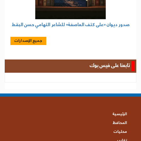
صدور ديوان «على كتف العاصفة» للشاعر التهامي حسن البقط
جميع الإصدارات
تابعنا على فيس بوك
الرئيسية
المحافظ
محليات
تقارير